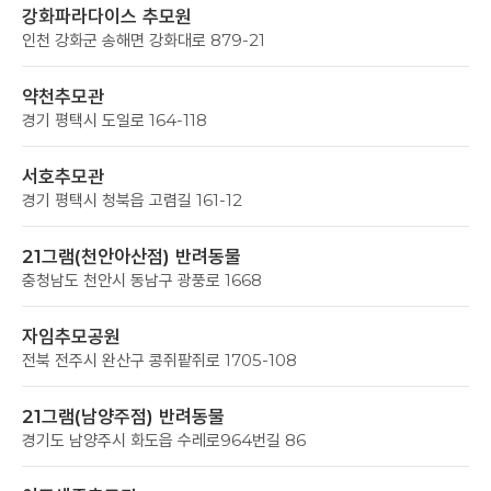
강화파라다이스 추모원
인천 강화군 송해면 강화대로 879-21
약천추모관
경기 평택시 도일로 164-118
서호추모관
경기 평택시 청북읍 고렴길 161-12
21그램(천안아산점) 반려동물
충청남도 천안시 동남구 광풍로 1668
자임추모공원
전북 전주시 완산구 콩쥐팥쥐로 1705-108
21그램(남양주점) 반려동물
경기도 남양주시 화도읍 수레로964번길 86