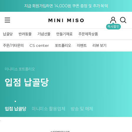
메뉴 토글
지금 회원가입하면 14,000원 쿠폰 증정 및 추가 혜택
즉시할인
납골당
반려동물
기념선물
만들기재료
주문제작상품
주문/기타문의
CS center
포트폴리오
이벤트
리뷰 보기
미니미소 포트폴리오
입점 납골당
입점 납골당
미니미소 활용업체
방송 및 매체
.