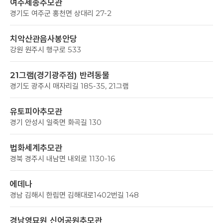
여주세종추모관
경기도 여주군 홍천면 상대리 27-2
치악산관음사봉안당
강원 원주시 행구로 533
21그램(경기광주점) 반려동물
경기도 광주시 매자리길 185-35, 21그램
유토피아추모관
경기 안성시 일죽면 화곡길 130
법화세계추모관
경북 경주시 내남면 내외로 1130-16
에데나
경남 김해시 한림면 김해대로1402번길 148
경남영묘원 신어공원추모관