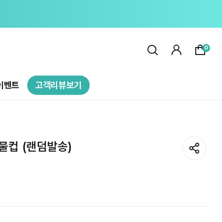
0
이벤트
고객리뷰보기
물컵 (랜덤발송)