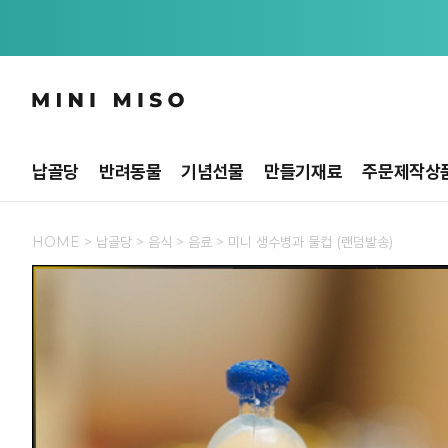
납골당
반려동물
기념선물
만들기재료
주문제작상
HOME
>
납골당
>
음식
>
음료
> 미니 생수병과 물컵 (랜덤발송)