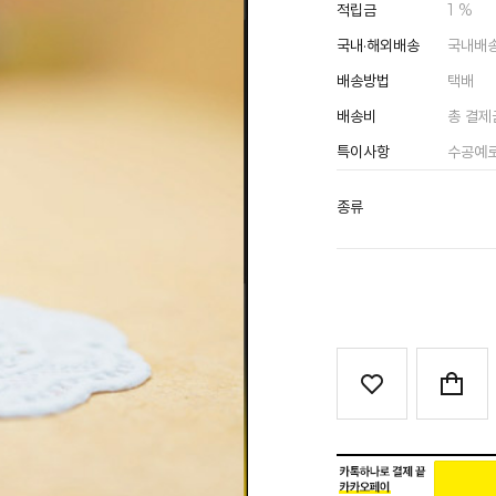
적립금
1 %
국내·해외배송
국내배
배송방법
택배
배송비
총 결제
특이사항
수공예로
종류