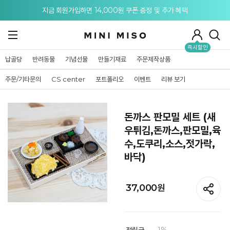
메뉴 토글
지금 회원가입하면 14,000원 쿠폰 증정 및 추가 혜택
즉시할인
납골당
반려동물
기념선물
만들기재료
주문제작상품
주문/기타문의
CS center
포트폴리오
이벤트
리뷰 보기
돈까스 판모밀 세트 (새
우튀김,돈까스,판모밀,육
수,도쿠리,소스,젓가락,
바닥)
37,000
원