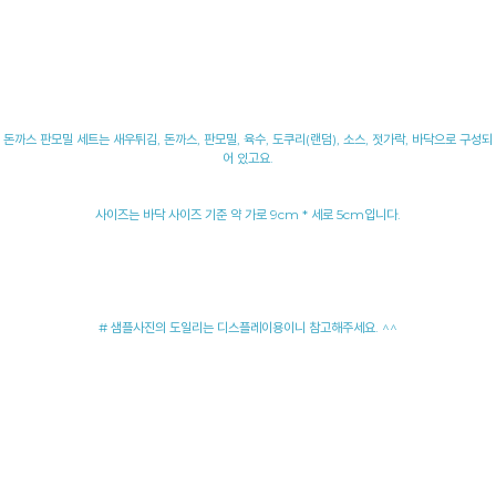
돈까스 판모밀 세트는 새우튀김, 돈까스, 판모밀, 육수, 도쿠리(랜덤), 소스, 젓가락, 바닥으로 구성되
어 있고요.
사이즈는 바닥 사이즈 기준 약 가로 9cm * 세로 5cm입니다.
# 샘플사진의 도일리는 디스플레이용이니 참고해주세요. ^^