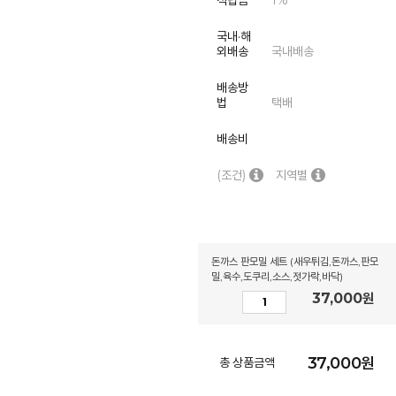
적립금
1%
국내·해
외배송
국내배송
배송방
법
택배
배송비
(조건)
지역별
돈까스 판모밀 세트 (새우튀김,돈까스,판모
밀,육수,도쿠리,소스,젓가락,바닥)
37,000
원
37,000
원
총 상품금액