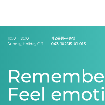
11:00 ~ 19:00
기업은행-구승연
Sunday, Holiday Off
043-102515-01-013
Remember
Feel emot