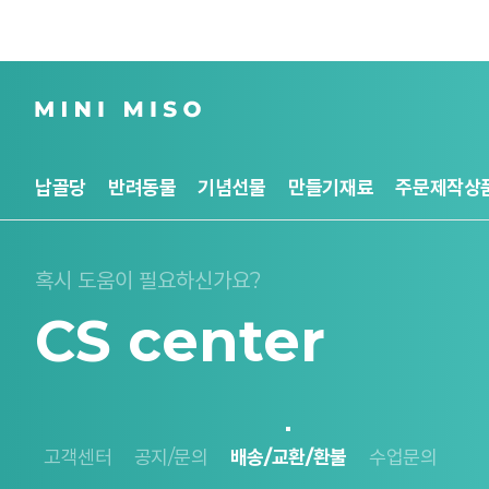
납골당
반려동물
기념선물
만들기재료
주문제작상
혹시 도움이 필요하신가요?
CS center
고객센터
공지/문의
배송/교환/환불
수업문의