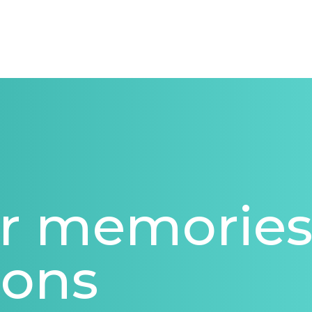
 memorie
ions