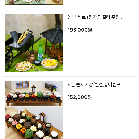
농부 세트 (정자,막걸리,주전자,전,과일,외발수레,농기구,장화,잔디바닥)
193,000원
4열 큰제사상(쌀전,홍어찜포함)
152,000원