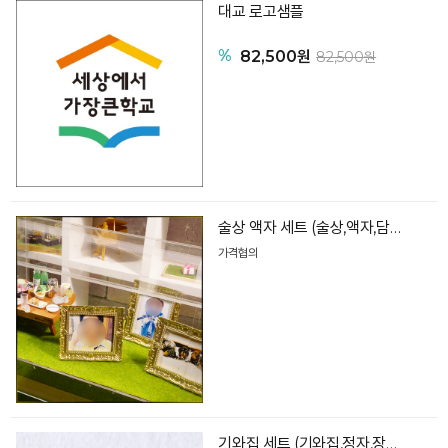
대교 로고샘플
%
82,500원
82,500원
술상 액자 세트 (술상,액자,담배,아크릴케이스)
가격협의
기와집 세트 (기와집,정자,장독대,감나무,잔디)