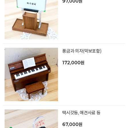
97,000원
풍금과 의자(악보포함)
172,000원
택시갓등, 애견사료 등
67,000원