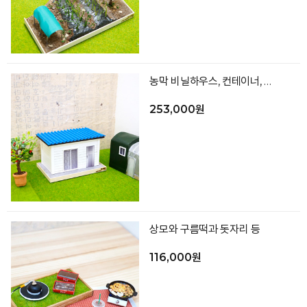
농막 비닐하우스, 컨테이너, 산딸기 나무
253,000원
상모와 구름떡과 돗자리 등
116,000원