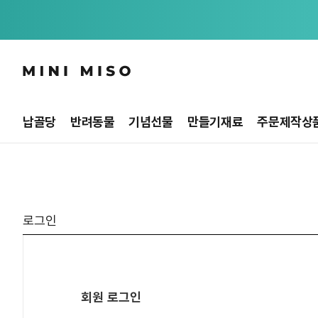
납골당
반려동물
기념선물
만들기재료
주문제작상
로그인
회원 로그인