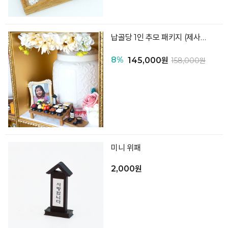
납골당 1인 추모 패키지 (제사상 향로상 꽃병 액자 러그 리스)
8%
145,000원
158,000원
미니 위패
2,000원