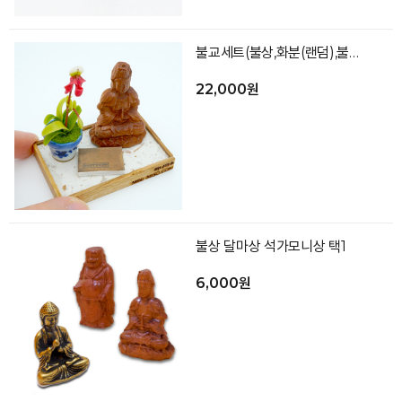
불교세트(불상,화분(랜덤),불교책,바닥)
22,000원
불상 달마상 석가모니상 택1
6,000원