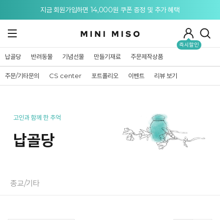
메뉴 토글
지금 회원가입하면 14,000원 쿠폰 증정 및 추가 혜택
즉시할인
납골당
반려동물
기념선물
만들기재료
주문제작상품
주문/기타문의
CS center
포트폴리오
이벤트
리뷰 보기
고인과 함께 한 추억
납골당
종교/기타