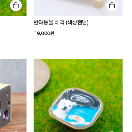
반려동물 해먹 (색상랜덤)
19,000원