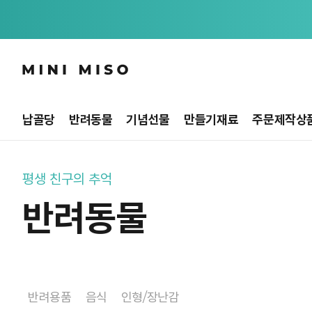
납골당
반려동물
기념선물
만들기재료
주문제작상
평생 친구의 추억
반려동물
반려용품
음식
인형/장난감