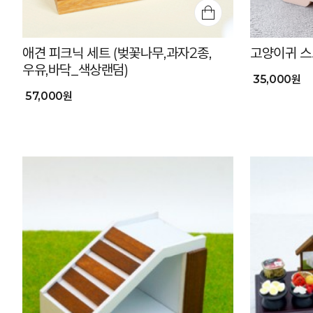
애견 피크닉 세트 (벚꽃나무,과자2종,
고양이귀 스
우유,바닥_색상랜덤)
35,000원
57,000원