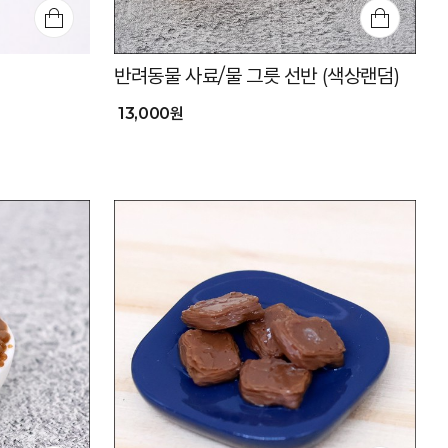
반려동물 사료/물 그릇 선반 (색상랜덤)
13,000원