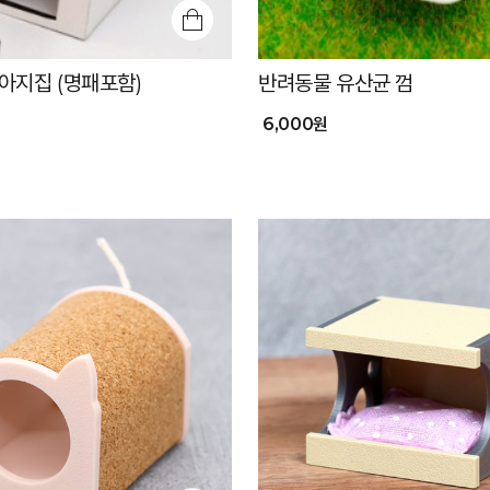
아지집 (명패포함)
반려동물 유산균 껌
6,000원