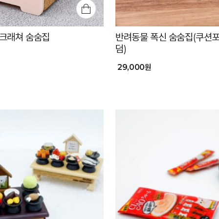
크래쳐 숨숨집
반려동물 폭신 숨숨집(쿠션
덤)
29,000원