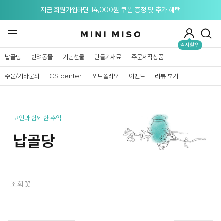
메뉴 토글
지금 회원가입하면 14,000원 쿠폰 증정 및 추가 혜택
즉시할인
납골당
반려동물
기념선물
만들기재료
주문제작상품
주문/기타문의
CS center
포트폴리오
이벤트
리뷰 보기
고인과 함께 한 추억
납골당
조화꽃