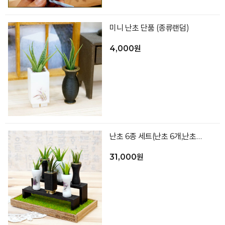
미니 난초 단품 (종류랜덤)
4,000원
난초 6종 세트(난초 6개,난초선반2,바닥1 색상랜덤)
31,000원