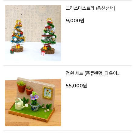
크리스마스트리 (옵션선택)
9,000원
정원 세트 (종류랜덤_다육이화분2,액자,꽃화분,물조리개,벽,바닥)
55,000원