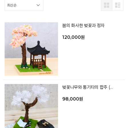
봄의 화사한 벚꽃과 정자
120,000원
벚꽃나무와 통기타의 합주 (악보 포함)
98,000원