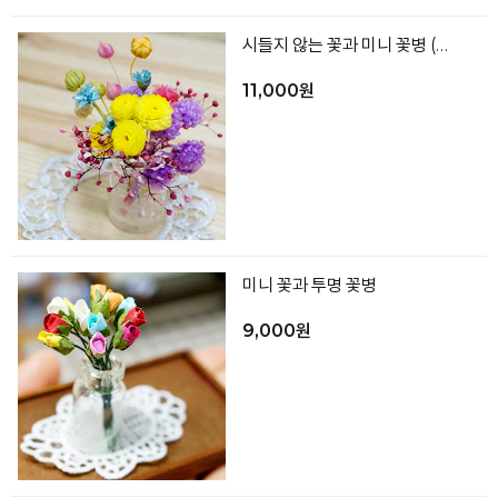
시들지 않는 꽃과 미니 꽃병 (프리저브드)
11,000원
미니 꽃과 투명 꽃병
9,000원