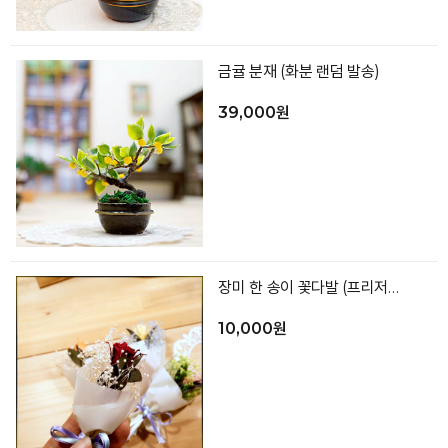
금귤 분재 (화분 랜덤 발송)
39,000원
장미 한 송이 꽃다발 (프리저브드/색상랜덤발송)
10,000원