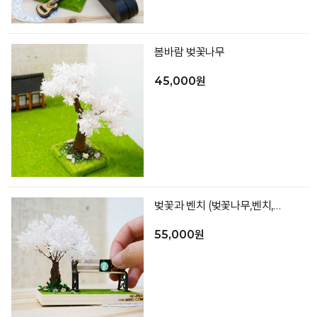
봄바람 벚꽃나무
45,000원
벚꽃과 벤치 (벚꽃나무,벤치,컵,바닥)
55,000원