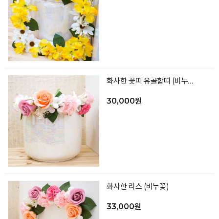
화사한 꽃띠 유골함띠 (비누꽃 프리저브드)
30,000원
화사한 리스 (비누꽃)
33,000원