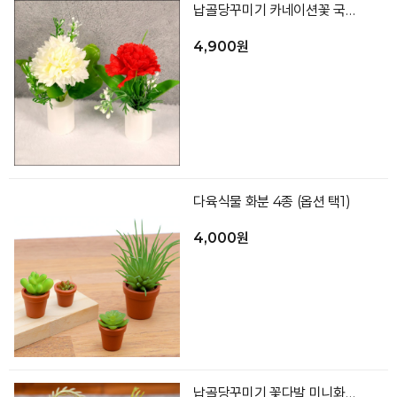
납골당꾸미기 카네이션꽃 국화 택1 미니어처 화분 납골당꽃 봉안당 소품 추모관 장식
4,900원
다육식물 화분 4종 (옵션 택1)
4,000원
납골당꾸미기 꽃다발 미니화분 성묘조화 봉안당꾸미기 추모꽃 화병 부착